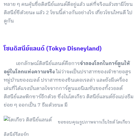
หลาย ๆ คนคุ้นชื่อดิสนีย์แลนด์ดีอยู่แล้ว แต่ที่จริงแล้วเขามีโซน
ดิสนีย์ซีด้วยนะ แล้ว 2 โซนนี้ต่างกันอย่างไร เที่ยวโซนไหนดี ไป
ดูกัน
โซนดิสนีย์แลนด์ (Tokyo Disneyland)
เอกลักษณ์ดิสนีย์แลนด์คือการ
จำลองโลกในการ์ตูนให้
อยู่ในโลกแห่งความจริง
ไม่ว่าจะเป็นปราสาทของเจ้าชายอสูร
หมู่บ้านของเบลล์ ปราสาทของซินเดอเรลล่า และยังมีเครื่อง
เล่นที่ได้แรงบันดาลใจจากการ์ตูนแอนิเมชันของทั้งวอลต์
ดิสนีย์และพิกซาร์อีกด้วย ซึ่งในโตเกียว ดิสนีย์แลนด์ยังแบ่งธีม
ย่อย ๆ ออกเป็น 7 ธีมด้วยนะ มี
ขอขอบคุณรูปภาพจากเว็บไซต์ โตเกียว
ดิสนีย์รีสอร์ท