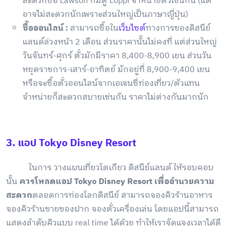
สะดวกซื้อ Lawson ก็มีตู้ Loppi จำหน่ายตั๋วเช่นกัน (แต่
อาจไม่สะดวกนักเพราะส่วนใหญ่เป็นภาษาญี่ปุ่น)
ซื้อออนไลน์ :
สามารถซื้อใน
เว็บไซต์
ทางการของดิสนีย์
แลนด์ล่วงหน้า 2 เดือน ส่วนราคานั้นไม่คงที่ แต่ส่วนใหญ่
วันจันทร์-ศุกร์ ตั๋วมักมีราคา 8,400-8,900 เยน ส่วนวัน
หยุดราชการ-เสาร์-อาทิตย์ มักอยู่ที่ 8,900-9,400 เยน
หรือจะซื้อตั๋วออนไลน์จากเอเจนซี่ท่องเที่ยว/ตัวแทน
จำหน่ายก็สะดวกสบายเช่นกัน ราคาไม่ต่างกันมากนัก
3. แอป Tokyo Disney Resort
ในการ วางแผนเที่ยวโตเกียว ดิสนีย์แลนด์ ให้รอบคอบ
นั้น
ควรโหลดแอป Tokyo Disney Resort เพื่ออำนวยความ
สะดวก
ตลอดการท่องโลกดิสนีย์ สามารถจองคิวร้านอาหาร
จองคิวร้านขายของฝาก จองตั๋วเครื่องเล่น โดยแอปนี้สามารถ
แสดงลำดับคิวแบบ real time ได้ด้วย ทำให้เราจัดแจงเวลาได้ดี