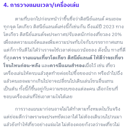
4. การวางแผนเวลา/เครื่องเล่น
ตามที่บอกไปก่อนหน้าว่าขึ้นชื่อว่าดิสนีย์แลนด์ คนเยอะ
ทุกจุด โตเกียว ดิสนีย์แลนด์แห่งนี้ก็เช่นกัน ถึงแม้ปี 2023 ทาง
โตเกียว ดิสนีย์แลนด์จะประกาศปรับลดนักท่องเที่ยวลง 20%
เพื่อลดความแออัดและเพิ่มความประทับใจกับบรรยากาศแทน
แต่ก็การันตีไม่ได้ว่าเราจะใช้เวลาต่อแถวน้อยลง ดังนั้น ทางที่ดี
ที่สุด
ควร วางแผนเที่ยวโตเกียว ดิสนีย์แลนด์ ให้ดีว่าจะเที่ยว
โซนไหนก่อน-หลัง
และ
ควรมีแผนสำรอง
เผื่อไว้ เช่น เที่ยว
เครื่องเล่นให้ครบแล้วสุดท้ายค่อยไปซื้อของฝาก หรือถ้าไปถึง
แล้วคนเยอะมากเกินไปอาจเปลี่ยนไปเดินเล่นโซนอื่นแทน
เป็นต้น ทั้งนี้ก็ขึ้นอยู่กับความชอบของแต่ละคน เลือกโซนที่
ชอบเครื่องเล่นที่ใช่เอาตามใจได้เลย
การวางแผนมาก่อนอาจไม่ได้ทำตามทั้งหมดในวันจริง
แต่ย่อมดีกว่าเพราะจะประหยัดเวลาได้ ไม่ต้องเดินวนไปวนมา
แล้วยังทำให้เที่ยวอย่างแจ่มใส ไม่ต้องคอยกังวลว่าจะเที่ยวไม่