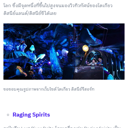
โลก ซึ่งมีจุดหนึ่งที่ขึ้นไปสูงจนมองวิวทิวทัศน์ของโตเกียว
ดิสนีย์แลนด์/ดิสนีย์ซีได้เลย
ขอขอบคุณรูปภาพจากเว็บไซต์ โตเกียว ดิสนีย์รีสอร์ท
Raging Spirits