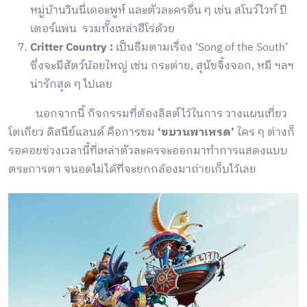
หมู่บ้านวินนี่เดอะพูห์ และตัวละครอื่น ๆ เช่น สโนว์ไวท์ ปี
เตอร์แพน รวมทั้งเหล่าฮีโร่ด้วย
Critter Country :
เป็นธีมตามเรื่อง ‘Song of the South’
ซึ่งจะมีสัตว์น้อยใหญ่ เช่น กระต่าย, สุนัขจิ้งจอก, หมี ฯลฯ
น่ารักสุด ๆ ไปเลย
นอกจากนี้ กิจกรรมที่ต้องลิสต์ไว้ในการ วางแผนเที่ยว
โตเกียว ดิสนีย์แลนด์ คือการชม
‘ขบวนพาเหรด’
ใคร ๆ ต่างก็
รอคอยช่วงเวลานี้ที่เหล่าตัวละครจะออกมาทำการแสดงแบบ
ตระการตา จนอดไม่ได้ที่จะยกกล้องมาถ่ายเก็บไว้เลย