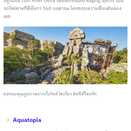
อยู่ในธีม Lost River Delta โดยเครื่องเล่น Raging Spirits เป็น
รถไฟเหาะที่ตีลังกา 360 องศานะ ใครชอบความตื่นเต้นลอง
เลย
ขอขอบคุณรูปภาพจากเว็บไซต์ โตเกียว ดิสนีย์รีสอร์ท
Aquatopia