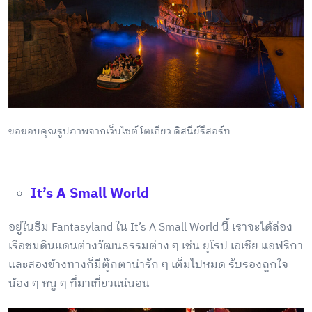
ขอขอบคุณรูปภาพจากเว็บไซต์ โตเกียว ดิสนีย์รีสอร์ท
It’s A Small World
อยู่ในธีม Fantasyland ใน It’s A Small World นี้ เราจะได้ล่อง
เรือชมดินแดนต่างวัฒนธรรมต่าง ๆ เช่น ยุโรป เอเชีย แอฟริกา
และสองข้างทางก็มีตุ๊กตาน่ารัก ๆ เต็มไปหมด รับรองถูกใจ
น้อง ๆ หนู ๆ ที่มาเที่ยวแน่นอน