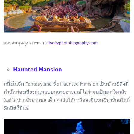
ขอขอบคุณรูปภาพจาก
disneyphotoblography.com
Haunted Mansion
หนึ่งในธีม Fantasyland ซึ่ง Haunted Mansion เป็นบ้านผีสิงที่
ทำนักท่องเที่ยวสนุกแบบหลายอารมณ์ ไม่ว่าจะเป็นตกใจกลัว
(แต่ไม่น่ากลัวมากนะ เด็ก ๆ เล่นได้) หรือจะชื่นชมผีน่ารักสไตล์
ดิสนีย์ก็มีนะ