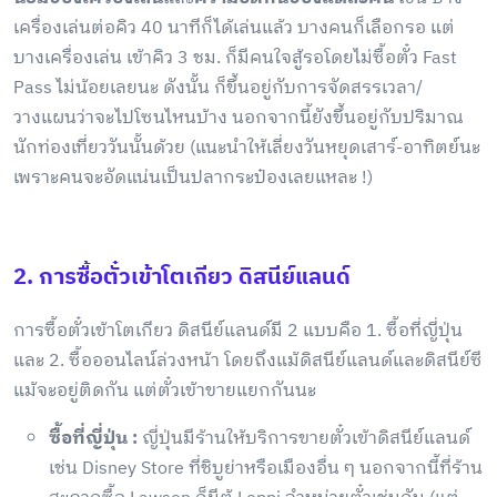
เครื่องเล่นต่อคิว 40 นาทีก็ได้เล่นแล้ว บางคนก็เลือกรอ แต่
บางเครื่องเล่น เข้าคิว 3 ชม. ก็มีคนใจสู้รอโดยไม่ซื้อตั๋ว Fast
Pass ไม่น้อยเลยนะ ดังนั้น ก็ขึ้นอยู่กับการจัดสรรเวลา/
วางแผนว่าจะไปโซนไหนบ้าง นอกจากนี้ยังขึ้นอยู่กับปริมาณ
นักท่องเที่ยววันนั้นด้วย (แนะนำให้เลี่ยงวันหยุดเสาร์-อาทิตย์นะ
เพราะคนจะอัดแน่นเป็นปลากระป๋องเลยแหละ !)
2. การซื้อตั๋วเข้าโตเกียว ดิสนีย์แลนด์
การซื้อตั๋วเข้าโตเกียว ดิสนีย์แลนด์มี 2 แบบคือ 1. ซื้อที่ญี่ปุ่น
และ 2. ซื้อออนไลน์ล่วงหน้า โดยถึงแม้ดิสนีย์แลนด์และดิสนีย์ซี
แม้จะอยู่ติดกัน แต่ตั๋วเข้าขายแยกกันนะ
ซื้อที่ญี่ปุ่น :
ญี่ปุ่นมีร้านให้บริการขายตั๋วเข้าดิสนีย์แลนด์
เช่น Disney Store ที่ชิบูย่าหรือเมืองอื่น ๆ นอกจากนี้ที่ร้าน