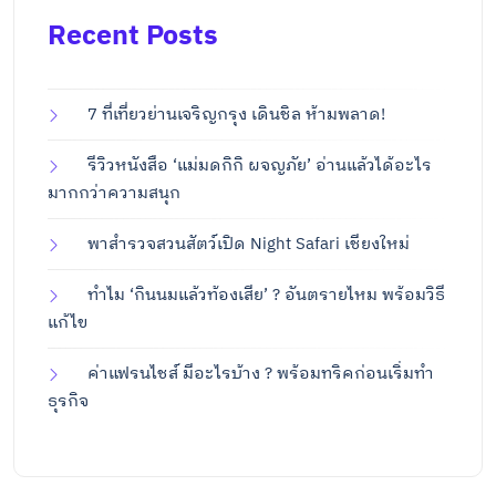
Recent Posts
7 ที่เที่ยวย่านเจริญกรุง เดินชิล ห้ามพลาด!
รีวิวหนังสือ ‘แม่มดกิกิ ผจญภัย’ อ่านแล้วได้อะไร
มากกว่าความสนุก
พาสำรวจสวนสัตว์เปิด Night Safari เชียงใหม่
ทำไม ‘กินนมแล้วท้องเสีย’ ? อันตรายไหม พร้อมวิธี
แก้ไข
ค่าแฟรนไชส์ มีอะไรบ้าง ? พร้อมทริคก่อนเริ่มทำ
ธุรกิจ