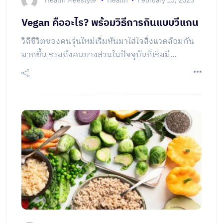
Health Meestyle
Health
February 13, 2023
Vegan คืออะไร? พร้อมวิธีการกินแบบวีแกน
วิถีชีวิตของคนรุ่นใหม่เริ่มหันมาใส่ใจสิ่งแวดล้อมกัน
มากขึ้น รวมถึงคนบางส่วนในปัจจุบันก็เริ่มมี
Awareness ต่อชีวิตของสัตว์โลก ทำให้การกินของ
ผู้คนกลุ่มนี้เปลี่ยนไป ซึ่งคนกลุ่มนี้เรียกตัวเองว่า ‘วี
แกน’ หรือ ‘Vegan’ ในบทความนี้จะทำให้ชาว Mee
style ได้รู้จักกับการกินแบบวีแกนนั้นคืออะไร รวมถึง
วิธีการกินวีแกนนั้นกินอย่างไร มารู้จัก…