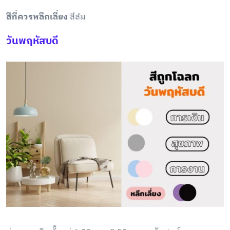
สีที่ควรหลีกเลี่ยง
สีส้ม
วันพฤหัสบดี