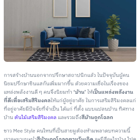
การสร้างบ้านนอกจากปรึกษาสถาปนิกแล้ว ในปัจจุบันผู้คน
นิยมปรึกษาซินแสกันเพิ่มมากขึ้น ด้วยความเชื่อในเรื่องของ
แหล่งพลังงานดี ๆ คนจึงนิยมทำ
‘บ้าน’
ให้
เป็นแหล่งพลังงาน
ที่ดีเพื่อเสริมสิริมงคล
ให้แก่ผู้อยู่อาศัย ในการเสริมสิริมงคลแก่
ที่อยู่อาศัยมีปัจจัยที่จำเป็น ได้แก่ ที่ตั้ง แบบแปลนบ้าน ทิศทาง
บ้าน
ต้นไม้เสริมสิริมงคล
และรวมถึง
สีบ้านถูกโฉลก
ชาว Mee Style คนไหนที่เป็นสายมูต้องห้ามพลาดบทความนี้
เราจะมาแนะนำ
สีบ้านถูกโฉลกตามวันเกิด
จะมีสีอะไรบ้าง ไปดู